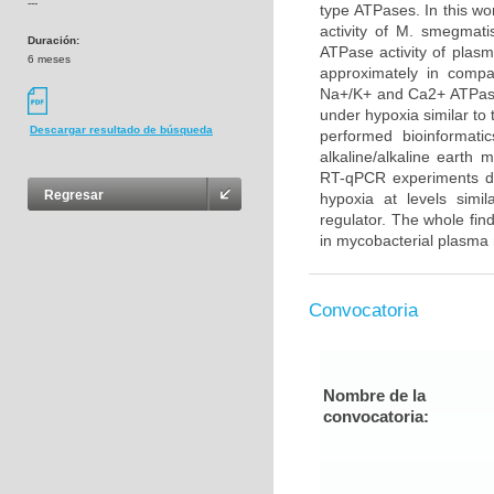
---
type ATPases. In this wo
activity of M. smegma
Duración:
ATPase activity of plas
6 meses
approximately in compar
Na+/K+ and Ca2+ ATPase 
under hypoxia similar to 
Descargar resultado de búsqueda
performed bioinformati
alkaline/alkaline earth
RT-qPCR experiments de
Regresar
hypoxia at levels simi
regulator. The whole fi
in mycobacterial plasma
Convocatoria
Nombre de la
convocatoria: