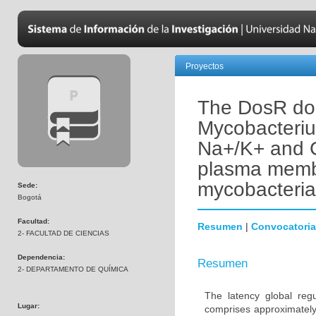
Proyectos
The DosR dor
Mycobacteriu
Na+/K+ and C
plasma membr
mycobacteria
Sede:
Bogotá
Facultad:
Resumen
|
Convocatoria
2- FACULTAD DE CIENCIAS
Dependencia:
Resumen
2- DEPARTAMENTO DE QUÍMICA
The latency global reg
Lugar:
comprises approximately 