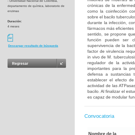
- Universidad Nacional de Colombia,
crónicas de la enfermed
departamento de química, laboratorio de
como la coinfección co
enzimas
sobre el bacilo tubercul
Duración:
durante la infección, co
4 meses
fármacos más eficientes 
sentido, se propone qu
función pueden ser c
supervivencia de la bac
Descargar resultado de búsqueda
factor de virulencia req
in vivo de M. tuberculos
regulador de la activ
Regresar
importantes para la pre
defensa a sustancias t
establecer el efecto d
actividad de las ATPasas
bacilo. Al finalizar el es
es capaz de modular func
Convocatoria
Nombre de la