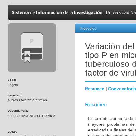
Proyectos
Variación de
tipo P en mic
tuberculoso 
factor de vir
Sede:
Bogotá
Resumen
|
Convocatoria
Facultad:
2- FACULTAD DE CIENCIAS
Resumen
Dependencia:
2- DEPARTAMENTO DE QUÍMICA
El reciente aumento de l
mayores problemas de 
erradicada a finales del
Lugar:
millones de muertes al 