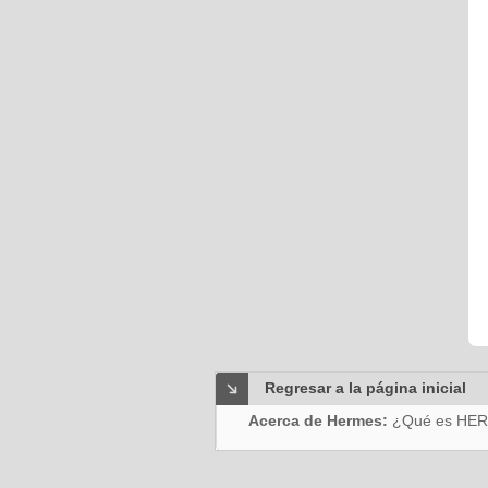
Regresar a la página inicial
Acerca de Hermes:
¿Qué es HE