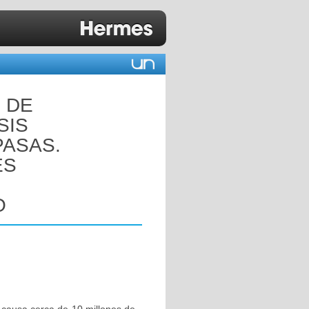
 DE
SIS
PASAS.
ES
O