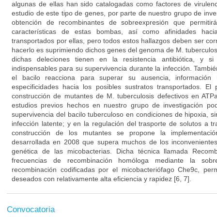
algunas de ellas han sido catalogadas como factores de virulenci
estudio de este tipo de genes, por parte de nuestro grupo de inve
obtención de recombinantes de sobreexpresión que permitir
características de estas bombas, así como afinidades hacia
transportados por ellas, pero todos estos hallazgos deben ser co
hacerlo es suprimiendo dichos genes del genoma de M. tuberculosi
dichas deleciones tienen en la resistencia antibiótica, y s
indispensables para su supervivencia durante la infección. Tambi
el bacilo reacciona para superar su ausencia, información 
especificidades hacia los posibles sustratos transportados. El
construcción de mutantes de M. tuberculosis defectivos en ATP
estudios previos hechos en nuestro grupo de investigación pod
supervivencia del bacilo tuberculoso en condiciones de hipoxia, si
infección latente; y en la regulación del trasporte de solutos a
construcción de los mutantes se propone la implementaci
desarrollada en 2008 que supera muchos de los inconveniente
genética de las micobacterias. Dicha técnica llamada Recomb
frecuencias de recombinación homóloga mediante la sobr
recombinación codificadas por el micobacteriófago Che9c, per
deseados con relativamente alta eficiencia y rapidez [6, 7].
Convocatoria