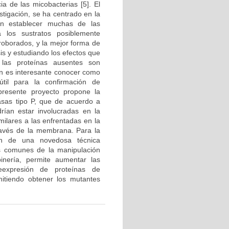
a de las micobacterias [5]. El
stigación, se ha centrado en la
án establecer muchas de las
 los sustratos posiblemente
rroborados, y la mejor forma de
s y estudiando los efectos que
i las proteínas ausentes son
én es interesante conocer como
útil para la confirmación de
 presente proyecto propone la
asas tipo P, que de acuerdo a
rían estar involucradas en la
milares a las enfrentadas en la
 través de la membrana. Para la
ón de una novedosa técnica
s comunes de la manipulación
inería, permite aumentar las
eexpresión de proteínas de
mitiendo obtener los mutantes