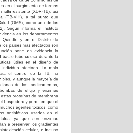
e causa cerca de 10 millones de
ces en el surgimiento de formas
multirresistente (XDR-TB), así
na (TB-VIH), a tal punto que
 Salud (OMS), como uno de los
]. Según informa el Instituto
ncidencia en los departamentos
Quindío y en el Distrito de
ue los países más afectados son
tuación pone en evidencia la
 bacilo tuberculoso durante la
uticas útiles en el diseño de
individuo afectado. La mala
para el control de la TB, ha
nibles, y aunque la mayoría de
 dianas de los medicamentos,
 bombas de eflujo y enzimas
de estas proteínas de membrana
 el hospedero y permiten que el
e muchos agentes tóxicos, como
s antibióticos usados en el
ntales, ya que son enzimas
dan a preservar los gradientes
intoxicación celular, e incluso