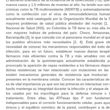
El aumento dramático de la incidencia de la tuberculosis (TB), qu
nuevos casos y 1,5 millones de muertes al año, ha tenido sus raí
crónicas como la TB multirresistente (MDRTB) y extremadamente 
como la coinfección con el virus de inmunodeficiencia huma
actualmente está catalogada por la Organización Mundial de la
mayores problemas de salud pública alrededor del mundo [1, 2
Nacional de Salud (INS), en Colombia la TB tiene su más alta i
con mayores índices de pobreza del país: Choco, Amazonas, 
Barranquilla [3], lo que coincide con el panorama mundial en el q
los pueblos africanos más necesitados [2, 4]. Está grave si
necesidad de conocer los mecanismos responsables del éxito del
infección, para en un futuro, establecer nuevas dianas terapé
fármacos más eficientes contra la TB y más amables con el 
administración de la quimioterapia actualmente establecida 
provocado la aparición de cepas resistentes a los fármacos dispo
dichas resistencias se han relacionado con mutaciones en las
existen mecanismos generales de resistencia que involucran
presentes en la membrana celular. Conocer las características 
es de vital importancia ya que son las primeras en interactuar con
bacilo mantenga su integridad durante la infección y el ataque d
los usados por los macrófagos para la defensa inmune o lo
tratamiento. Entre ellas, las ATPasas tipo P son fundame
indispensables para el correcto funcionamiento celular, pues ayu
iónicos y el equilibrio osmótico de la pared, contribuyen a la des