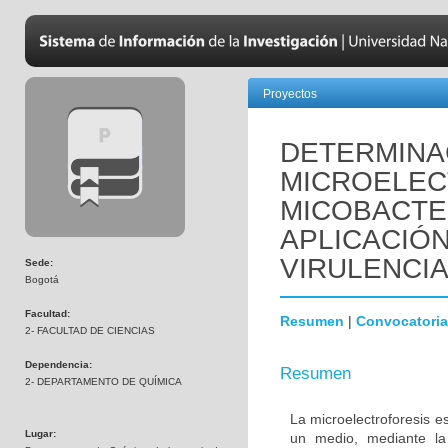
Proyectos
DETERMINAC
MICROELEC
MICOBACTER
APLICACIÓ
VIRULENCI
Sede:
Bogotá
Facultad:
Resumen
|
Convocatoria
2- FACULTAD DE CIENCIAS
Dependencia:
Resumen
2- DEPARTAMENTO DE QUÍMICA
La microelectroforesis e
Lugar:
un medio, mediante la