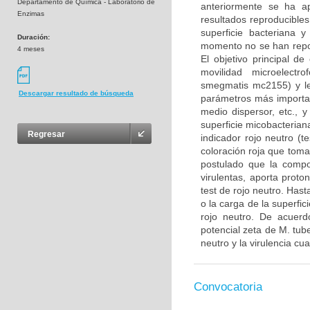
Departamento de Química - Laboratorio de
anteriormente se ha a
Enzimas
resultados reproducibles
superficie bacteriana 
Duración:
momento no se han repor
4 meses
El objetivo principal de
movilidad microelectr
smegmatis mc2155) y le
Descargar resultado de búsqueda
parámetros más important
medio dispersor, etc., y
superficie micobacteriana
Regresar
indicador rojo neutro (te
coloración roja que toma
postulado que la compos
virulentas, aporta proto
test de rojo neutro. Hast
o la carga de la superfic
rojo neutro. De acuerdo
potencial zeta de M. tube
neutro y la virulencia cua
Convocatoria