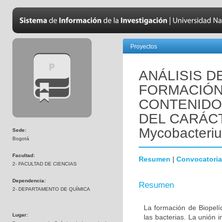
Proyectos
ANÁLISIS D
FORMACIÓN
CONTENIDO
DEL CARÁCT
Mycobacteri
Sede:
Bogotá
Facultad:
Resumen
|
Convocatoria
2- FACULTAD DE CIENCIAS
Dependencia:
Resumen
2- DEPARTAMENTO DE QUÍMICA
La formación de Biopelí
Lugar:
las bacterias. La unión i