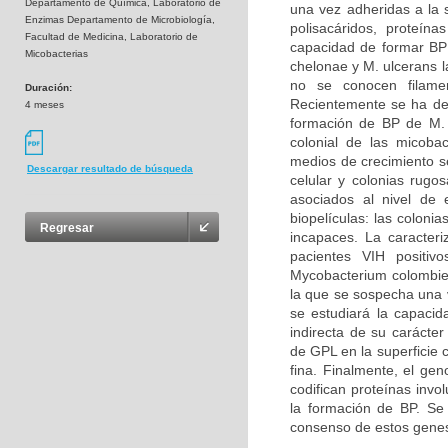
Departamento de Química, Laboratorio de
una vez adheridas a la s
Enzimas Departamento de Microbiología,
polisacáridos, proteín
Facultad de Medicina, Laboratorio de
capacidad de formar BP 
Micobacterias
chelonae y M. ulcerans 
no se conocen filamen
Duración:
Recientemente se ha dem
4 meses
formación de BP de M. 
colonial de las micobac
medios de crecimiento se
Descargar resultado de búsqueda
celular y colonias rugo
asociados al nivel de
biopelículas: las coloni
Regresar
incapaces. La caracteri
pacientes VIH positiv
Mycobacterium colombie
la que se sospecha una v
se estudiará la capac
indirecta de su carácter
de GPL en la superficie
fina. Finalmente, el g
codifican proteínas invo
la formación de BP. Se 
consenso de estos genes,