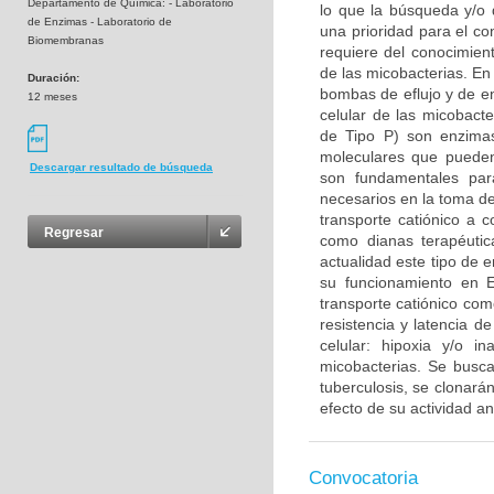
Departamento de Química: - Laboratorio
lo que la búsqueda y/o 
de Enzimas - Laboratorio de
una prioridad para el co
Biomembranas
requiere del conocimien
de las micobacterias. En
Duración:
bombas de eflujo y de e
12 meses
celular de las micobact
de Tipo P) son enzima
moleculares que pueden 
Descargar resultado de búsqueda
son fundamentales para
necesarios en la toma d
transporte catiónico a 
Regresar
como dianas terapéutic
actualidad este tipo de 
su funcionamiento en E
transporte catiónico com
resistencia y latencia d
celular: hipoxia y/o 
micobacterias. Se busc
tuberculosis, se clonar
efecto de su actividad a
Convocatoria