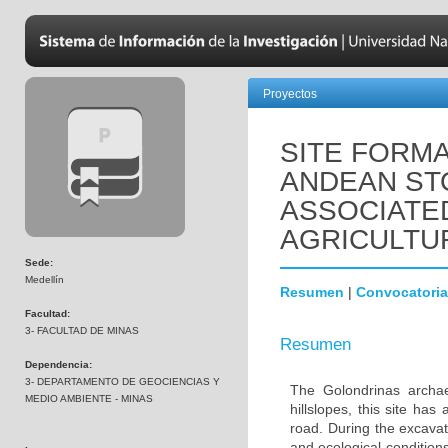
Proyectos
SITE FORM
ANDEAN ST
ASSOCIATE
AGRICULTU
Sede:
Medellín
Resumen
|
Convocatoria
Facultad:
3- FACULTAD DE MINAS
Resumen
Dependencia:
3- DEPARTAMENTO DE GEOCIENCIAS Y
The Golondrinas archae
MEDIO AMBIENTE - MINAS
hillslopes, this site ha
road. During the excavat
and ecological conditions