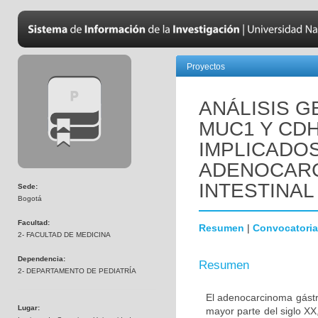
Proyectos
ANÁLISIS 
MUC1 Y CD
IMPLICADOS
ADENOCARC
INTESTINAL
Sede:
Bogotá
Facultad:
Resumen
|
Convocatoria
2- FACULTAD DE MEDICINA
Dependencia:
Resumen
2- DEPARTAMENTO DE PEDIATRÍA
El adenocarcinoma gástri
Lugar:
mayor parte del siglo X