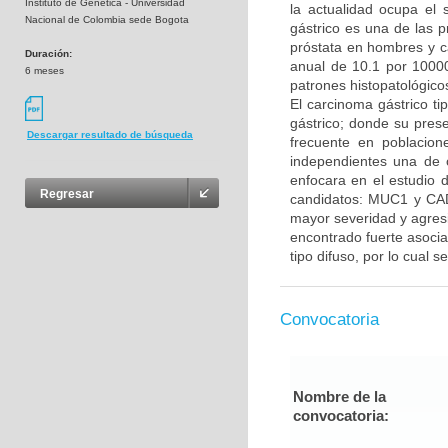
Instituto de Genetica - Universidad
la actualidad ocupa el
Nacional de Colombia sede Bogota
gástrico es una de las 
próstata en hombres y c
Duración:
anual de 10.1 por 10000
6 meses
patrones histopatológicos,
El carcinoma gástrico ti
gástrico; donde su prese
Descargar resultado de búsqueda
frecuente en poblacion
independientes una de o
enfocara en el estudio d
Regresar
candidatos: MUC1 y CA
mayor severidad y agres
encontrado fuerte asocia
tipo difuso, por lo cual s
Convocatoria
Nombre de la
convocatoria: