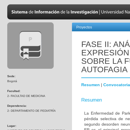
Proyectos
FASE II: AN
EXPRESIÓN 
SOBRE LA F
AUTOFAGIA
Sede:
Bogotá
Resumen
|
Convocatoria
Facultad:
2- FACULTAD DE MEDICINA
Resumen
Dependencia:
2- DEPARTAMENTO DE PEDIATRÍA
La Enfermedad de Parki
pérdida selectiva de n
segundo desorden neur
Lugar:
EP es el principal proc