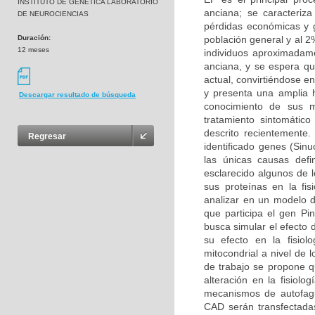
INSTITUTO DE GENETICA LABORATORIO
anciana; se caracteriz
DE NEUROCIENCIAS
pérdidas económicas y g
Duración:
población general y al 
12 meses
individuos aproximadam
anciana, y se espera q
actual, convirtiéndose 
y presenta una amplia h
Descargar resultado de búsqueda
conocimiento de sus m
tratamiento sintomátic
descrito recientemente
Regresar
identificado genes (Sin
las únicas causas def
esclarecido algunos de 
sus proteínas en la fis
analizar en un modelo d
que participa el gen Pin
busca simular el efecto 
su efecto en la fisio
mitocondrial a nivel de 
de trabajo se propone q
alteración en la fisiolo
mecanismos de autofagi
CAD serán transfectadas