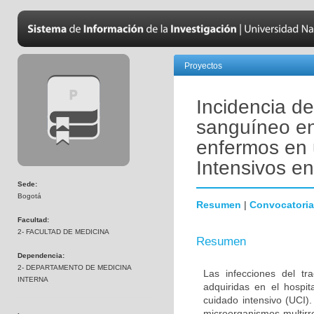
Proyectos
Incidencia de
sanguíneo en
enfermos en 
Intensivos e
Sede:
Bogotá
Resumen
|
Convocatoria
Facultad:
2- FACULTAD DE MEDICINA
Resumen
Dependencia:
2- DEPARTAMENTO DE MEDICINA
Las infecciones del tr
INTERNA
adquiridas en el hospi
cuidado intensivo (UCI)
microorganismos multirr