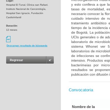
Lugar:
y esto conlleva a que la
Hospital El Tunal, Clínica san Rafael,
tasas de mortalidad, es
Instituto Nacional de Cancerología,
Hospital San Ignacio, Fundación
necesario conocer la flo
CardioInfantil
cuidado intensivo de n
tratamiento antibiótico
Duración:
tiempo de la incidencia 
12 meses
de Bogotá. La población 
UCIs generales o de adu
laboratorio de microbiol
Descargar resultado de búsqueda
sistema Whonet ver 5
laboratorios de microbiol
de infecciones se confi
intensivo. Productos esp
Regresar
bacterimeias por micr
resultados se propone
publicación con difusión 
Convocatoria
Nombre de la