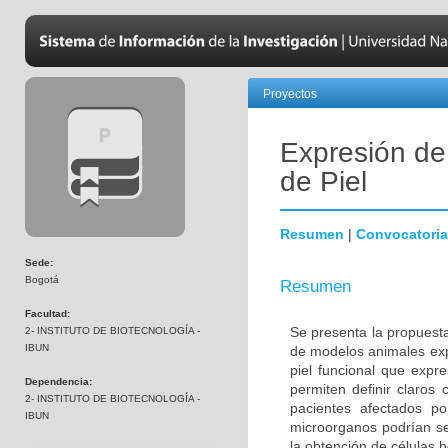
Proyectos
Expresión de
de Piel
Resumen
|
Convocatoria
Sede:
Bogotá
Resumen
Facultad:
Se presenta la propuesta
2- INSTITUTO DE BIOTECNOLOGÍA -
IBUN
de modelos animales exp
piel funcional que expr
Dependencia:
permiten definir claros 
2- INSTITUTO DE BIOTECNOLOGÍA -
pacientes afectados po
IBUN
microorganos podrían ser
la obtención de células 