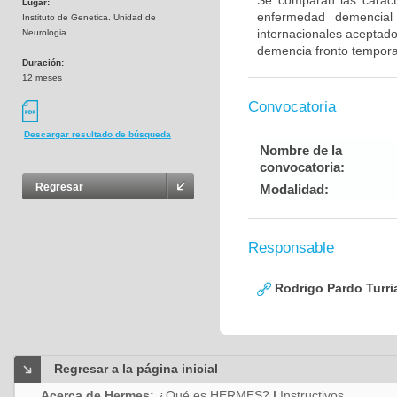
Se comparan las caracte
Lugar:
enfermedad demencial 
Instituto de Genetica. Unidad de
internacionales aceptad
Neurologia
demencia fronto tempora
Duración:
12 meses
Convocatoria
Descargar resultado de búsqueda
Nombre de la
convocatoria:
Regresar
Modalidad:
Responsable
Rodrigo Pardo Turri
Regresar a la página inicial
Acerca de Hermes:
¿Qué es HERMES?
|
Instructivos