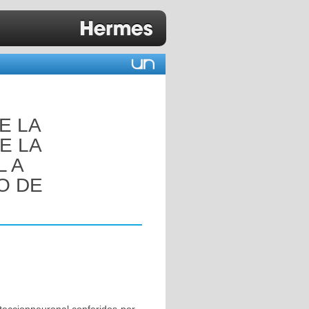
E LA
E LA
L A
O DE