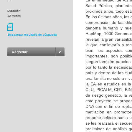
La enfermedad de Alzh
---
Salud Pública, planteá
próximos años, todo esto
Duración:
12 meses
En los últimos años, los
comprensión de las dif
genoma humano y nuevo
HapMap, 1000 Genomas, 
Descargar resultado de búsqueda
revelan la gran variabilid
lo que conllevaría a ten
bien, los aspectos co
Regresar
importantes, son posibl
juegan también papeles 
por lo tanto la necesida
país y dentro de las ciu
una familia no solo a ni
la EA en estudios en l
CLU, PICALM, CR1, BIN1
de riesgo genético, la
este proyecto se propon
DNA con el fin de repli
metilación en promoto
propone seleccionar a un
se les realizará el secu
preliminar de análisis