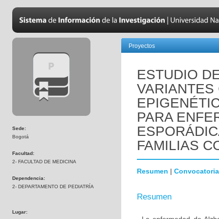
Proyectos
ESTUDIO D
VARIANTES
EPIGENÉTI
PARA ENFE
ESPORÁDIC
Sede:
Bogotá
FAMILIAS C
Facultad:
2- FACULTAD DE MEDICINA
Resumen
|
Convocatoria
Dependencia:
2- DEPARTAMENTO DE PEDIATRÍA
Resumen
Lugar: