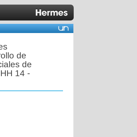
es
ollo de
ciales de
 HH 14 -