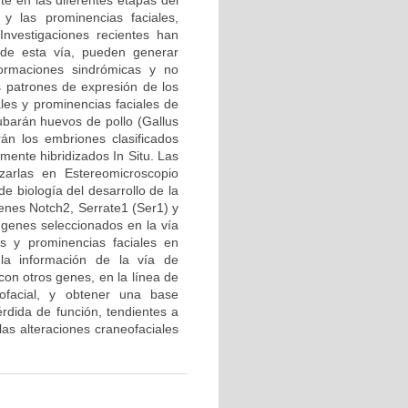
te en las diferentes etapas del
y las prominencias faciales,
Investigaciones recientes han
de esta vía, pueden generar
ormaciones sindrómicas y no
os patrones de expresión de los
les y prominencias faciales de
barán huevos de pollo (Gallus
án los embriones clasificados
ente hibridizados In Situ. Las
zarlas en Estereomicroscopio
e biología del desarrollo de la
enes Notch2, Serrate1 (Ser1) y
s genes seleccionados en la vía
os y prominencias faciales en
la información de la vía de
con otros genes, en la línea de
eofacial, y obtener una base
rdida de función, tendientes a
las alteraciones craneofaciales