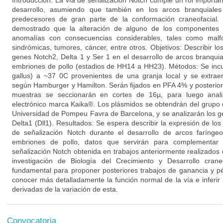
Introducción: La vía de señalización Notch cumple un rol importan
desarrollo, asumiendo que también en los arcos branquiales 
predecesores de gran parte de la conformación craneofacial. 
demostrado que la alteración de alguno de los componentes 
anomalías con consecuencias considerables, tales como malf
sindrómicas, tumores, cáncer, entre otros. Objetivos: Describir l
genes Notch2, Delta 1 y Ser 1 en el desarrollo de arcos branquia
embriones de pollo (estadios de HH14 a HH23). Métodos: Se incu
gallus) a ~37 0C provenientes de una granja local y se extraer
según Hamburger y Hamilton. Serán fijados en PFA 4% y posteriorm
muestras se seccionarán en cortes de 16µ, para luego anali
electrónico marca Kaika®. Los plásmidos se obtendrán del grupo d
Universidad de Pompeu Favra de Barcelona, y se analizarán los g
Delta1 (Dll1). Resultados: Se espera describir la expresión de lo
de señalización Notch durante el desarrollo de arcos farínge
embriones de pollo, datos que servirán para complementar 
señalización Notch obtenida en trabajos anteriormente realizados 
investigación de Biología del Crecimiento y Desarrollo cran
fundamental para proponer posteriores trabajos de ganancia y pé
conocer más detalladamente la función normal de la vía e inferir 
derivadas de la variación de esta.
Convocatoria