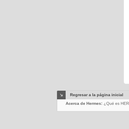
Regresar a la página inicial
Acerca de Hermes:
¿Qué es HE