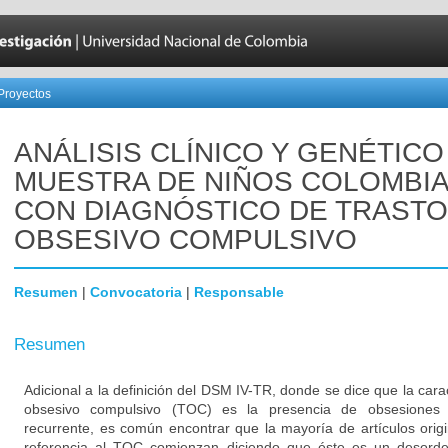
Proyectos
ANÁLISIS CLÍNICO Y GENÉTICO
MUESTRA DE NIÑOS COLOMBI
CON DIAGNÓSTICO DE TRAST
OBSESIVO COMPULSIVO
Resumen
|
Convocatoria
|
Responsable
Resumen
Adicional a la definición del DSM IV-TR, donde se dice que la carac
obsesivo compulsivo (TOC) es la presencia de obsesiones 
recurrente, es común encontrar que la mayoría de artículos orig
referencia al TOC comienzan diciendo que éste es un desorde