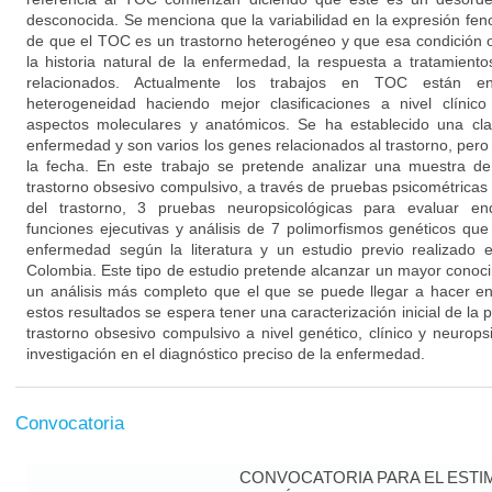
desconocida. Se menciona que la variabilidad en la expresión fenot
de que el TOC es un trastorno heterogéneo y que esa condición os
la historia natural de la enfermedad, la respuesta a tratamien
relacionados. Actualmente los trabajos en TOC están en
heterogeneidad haciendo mejor clasificaciones a nivel clínico 
aspectos moleculares y anatómicos. Se ha establecido una clar
enfermedad y son varios los genes relacionados al trastorno, pero s
la fecha. En este trabajo se pretende analizar una muestra d
trastorno obsesivo compulsivo, a través de pruebas psicométricas 
del trastorno, 3 pruebas neuropsicológicas para evaluar en
funciones ejecutivas y análisis de 7 polimorfismos genéticos qu
enfermedad según la literatura y un estudio previo realizado 
Colombia. Este tipo de estudio pretende alcanzar un mayor conocim
un análisis más completo que el que se puede llegar a hacer en l
estos resultados se espera tener una caracterización inicial de la 
trastorno obsesivo compulsivo a nivel genético, clínico y neuropsi
investigación en el diagnóstico preciso de la enfermedad.
Convocatoria
CONVOCATORIA PARA EL ESTIM