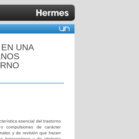
 EN UNA
ANOS
ORNO
terística esencial del trastorno
o compulsiones de carácter
inales y de revisión que hacen
n heterogéneo y de etiología