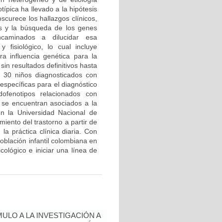
ípica ha llevado a la hipótesis
curece los hallazgos clínicos,
tos y la búsqueda de los genes
caminados a dilucidar esa
y fisiológico, lo cual incluye
a influencia genética para la
in resultados definitivos hasta
e 30 niños diagnosticados con
específicas para el diagnóstico
dofenotipos relacionados con
e se encuentran asociados a la
en la Universidad Nacional de
iento del trastorno a partir de
a práctica clínica diaria. Con
población infantil colombiana en
cológico e iniciar una línea de
ULO A LA INVESTIGACIÓN A