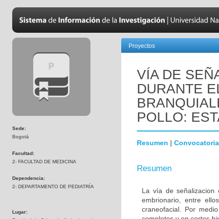
Proyectos
VÍA DE SEÑ
DURANTE E
BRANQUIAL
POLLO: EST
Sede:
Bogotá
Resumen
|
Convocatoria
Facultad:
2- FACULTAD DE MEDICINA
Resumen
Dependencia:
2- DEPARTAMENTO DE PEDIATRÍA
La vía de señalizacion 
embrionario, entre ello
craneofacial. Por medio
Lugar:
completos y en cortes hi