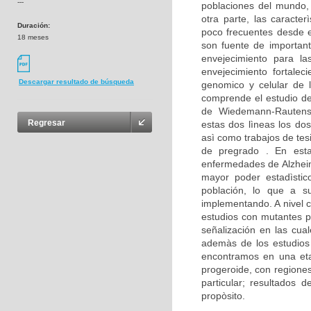
---
poblaciones del mundo,
otra parte, las caracte
Duración:
poco frecuentes desde e
18 meses
son fuente de important
envejecimiento para la
envejecimiento fortalec
Descargar resultado de búsqueda
genomico y celular de 
comprende el estudio d
de Wiedemann-Rautenst
Regresar
estas dos lìneas los dos
asì como trabajos de tes
de pregrado . En est
enfermedades de Alzheim
mayor poder estadìstico
población, lo que a su
implementando. A nivel c
estudios con mutantes p
señalización en las cua
ademàs de los estudios 
encontramos en una eta
progeroide, con regione
particular; resultados
propòsito.