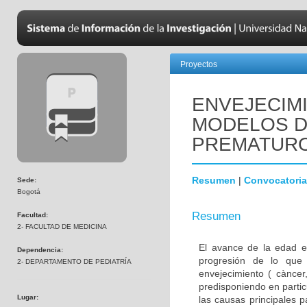
Proyectos
ENVEJECIM
MODELOS D
PREMATUR
Resumen
|
Convocatoria
Sede:
Bogotá
Resumen
Facultad:
2- FACULTAD DE MEDICINA
El avance de la edad e
Dependencia:
progresión de lo que
2- DEPARTAMENTO DE PEDIATRÍA
envejecimiento ( càncer,
predisponiendo en parti
Lugar:
las causas principales 