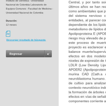
Instituto de Genética - Universidad
Central, y por tanto so
Nacional de Colombia Laboratorio de
últimos años se han rea
Equipos Comunes - Facultad de Medicina -
como ambientales que pue
Universidad Nacional de Colombia
del sistema nervioso 
entidades, al parecer c
Duración:
dependiente de los lípid
12 meses
metabolismo de lípidos d
Apolipoproteina E (APOE
riesgo muy elevado de pa
Descargar resultado de búsqueda
este proceso de muerte
proyecto es esclarecer 
balance muerte/supervi
Regresar
efectos en dos modelos
niveles de expresión de 
LDLR (Low Density Lipo
APOER2 (Apolipoprotein 
murina CAD (Cath.a d
neuroblastoma humano. 
de cultivo para analiz
contexto neurotóxico ind
la formación de árboles 
efectos en vías de señal
componentes corriente a