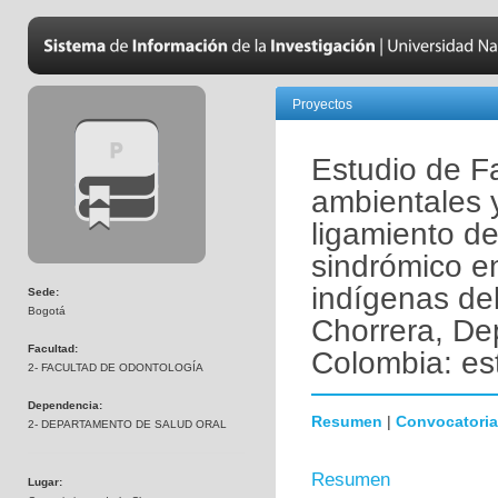
Proyectos
Estudio de Fa
ambientales 
ligamiento de
sindrómico e
indígenas del
Sede:
Bogotá
Chorrera, D
Facultad:
Colombia: es
2- FACULTAD DE ODONTOLOGÍA
Dependencia:
Resumen
|
Convocatoria
2- DEPARTAMENTO DE SALUD ORAL
Resumen
Lugar: