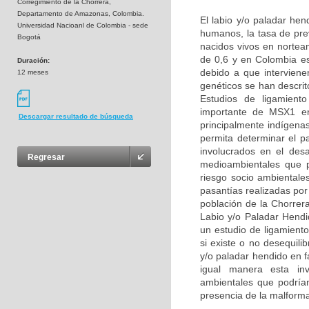
Corregimiento de la Chorrera,
Departamento de Amazonas, Colombia.
El labio y/o paladar he
Universidad Nacioanl de Colombia - sede
humanos, la tasa de pre
Bogotá
nacidos vivos en nortea
de 0,6 y en Colombia e
Duración:
debido a que interviene
12 meses
genéticos se han descri
Estudios de ligamient
importante de MSX1 en 
Descargar resultado de búsqueda
principalmente indígena
permita determinar el p
involucrados en el des
Regresar
medioambientales que p
riesgo socio ambientale
pasantías realizadas por
población de la Chorrer
Labio y/o Paladar Hend
un estudio de ligamient
si existe o no desequil
y/o paladar hendido en 
igual manera esta inve
ambientales que podrían 
presencia de la malform