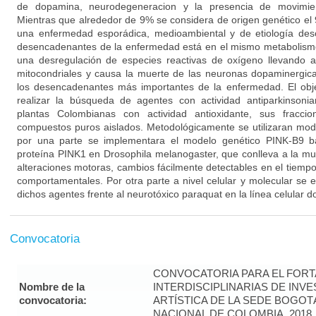
de dopamina, neurodegeneracion y la presencia de movimient
Mientras que alrededor de 9% se considera de origen genético el
una enfermedad esporádica, medioambiental y de etiología des
desencadenantes de la enfermedad está en el mismo metabolism
una desregulación de especies reactivas de oxígeno llevando a 
mitocondriales y causa la muerte de las neuronas dopaminergic
los desencadenantes más importantes de la enfermedad. El obje
realizar la búsqueda de agentes con actividad antiparkinsoni
plantas Colombianas con actividad antioxidante, sus fraccio
compuestos puros aislados. Metodológicamente se utilizaran model
por una parte se implementara el modelo genético PINK-B9 ba
proteína PINK1 en Drosophila melanogaster, que conlleva a la m
alteraciones motoras, cambios fácilmente detectables en el tiemp
comportamentales. Por otra parte a nivel celular y molecular se 
dichos agentes frente al neurotóxico paraquat en la línea celular
Convocatoria
CONVOCATORIA PARA EL FORT
Nombre de la
INTERDISCIPLINARIAS DE INV
convocatoria:
ARTÍSTICA DE LA SEDE BOGOT
NACIONAL DE COLOMBIA, 2018