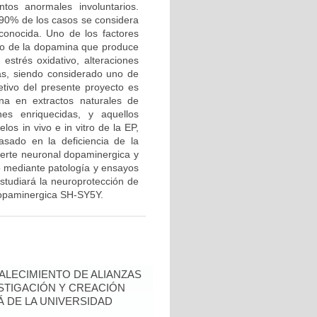
os anormales involuntarios.
 90% de los casos se considera
conocida. Uno de los factores
o de la dopamina que produce
estrés oxidativo, alteraciones
as, siendo considerado uno de
tivo del presente proyecto es
ana en extractos naturales de
nes enriquecidas, y aquellos
os in vivo e in vitro de la EP,
sado en la deficiencia de la
uerte neuronal dopaminergica y
o mediante patología y ensayos
estudiará la neuroprotección de
 dopaminergica SH-SY5Y.
ALECIMIENTO DE ALIANZAS
ESTIGACIÓN Y CREACIÓN
Á DE LA UNIVERSIDAD