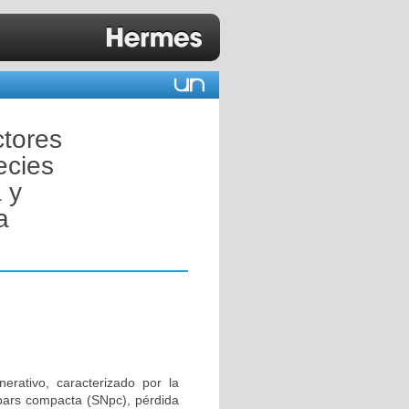
tores
ecies
 y
a
rativo, caracterizado por la
pars compacta (SNpc), pérdida