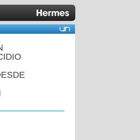
N
CIDIO
DESDE
N