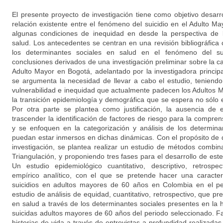
El presente proyecto de investigación tiene como objetivo desarr
relación existente entre el fenómeno del suicidio en el Adulto 
algunas condiciones de inequidad en desde la perspectiva de 
salud. Los antecedentes se centran en una revisión bibliográfica 
los determinantes sociales en salud en el fenómeno del sui
conclusiones derivados de una investigación preliminar sobre la car
Adulto Mayor en Bogotá, adelantado por la investigadora principa
se argumenta la necesidad de llevar a cabo el estudio, teniend
vulnerabilidad e inequidad que actualmente padecen los Adultos
la transición epidemiología y demográfica que se espera no sólo e
Por otra parte se plantea como justificación, la ausencia de
trascender la identificación de factores de riesgo para la compren
y se enfoquen en la categorización y análisis de los determina
puedan estar inmersos en dichas dinámicas. Con el propósito de 
investigación, se plantea realizar un estudio de métodos combi
Triangulación, y proponiendo tres fases para el desarrollo de est
Un estudio epidemiológico cuantitativo, descriptivo, retrospe
empírico analítico, con el que se pretende hacer una caracter
suicidios en adultos mayores de 60 años en Colombia en el p
estudio de análisis de equidad, cuantitativo, retrospectivo, que p
en salud a través de los determinantes sociales presentes en la h
suicidas adultos mayores de 60 años del periodo seleccionado. Fa
historias de vida a través de entrevistas a profundidad realizada