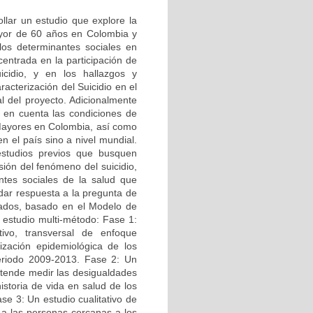
ollar un estudio que explore la
Mayor de 60 años en Colombia y
los determinantes sociales en
centrada en la participación de
cidio, y en los hallazgos y
acterización del Suicidio en el
l del proyecto. Adicionalmente
o en cuenta las condiciones de
 Mayores en Colombia, así como
n el país sino a nivel mundial.
 estudios previos que busquen
sión del fenómeno del suicidio,
ntes sociales de la salud que
dar respuesta a la pregunta de
nados, basado en el Modelo de
e estudio multi-método: Fase 1:
ctivo, transversal de enfoque
ización epidemiológica de los
eriodo 2009-2013. Fase 2: Un
retende medir las desigualdades
istoria de vida en salud de los
se 3: Un estudio cualitativo de
s a las personas cercanas a los