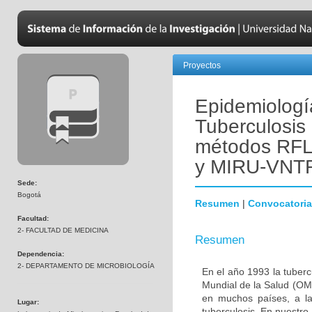
Proyectos
Epidemiologí
Tuberculosis 
métodos RF
y MIRU-VNTR
Sede:
Bogotá
Resumen
|
Convocatoria
Facultad:
2- FACULTAD DE MEDICINA
Resumen
Dependencia:
2- DEPARTAMENTO DE MICROBIOLOGÍA
En el año 1993 la tuber
Mundial de la Salud (OMS
en muchos países, a la
Lugar:
tuberculosis. En nuestro