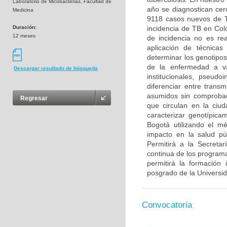
Laboratorio de Micobacterias, Facultad de
año se diagnostican cer
Medicina
9118 casos nuevos de TB
Duración:
incidencia de TB en Col
12 meses
de incidencia no es rea
aplicación de técnicas
determinar los genotipos
de la enfermedad a va
Descargar resultado de búsqueda
institucionales, pseudo
diferenciar entre trans
asumidos sin comprobac
Regresar
que circulan en la ciu
caracterizar genotípica
Bogotá utilizando el m
impacto en la salud púb
Permitirá a la Secreta
continua de los programa
permitirá la formación
posgrado de la Universi
Convocatoria