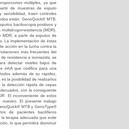
roporciones múltiples, ya que
artir de muestras de esputo
y sensibilidad, traen controles
étodos están: GenoQuick® MTB,
sputos baciloscopia positivos y
 multidrogorresistencia (MDR).
 MDR, a partir de esputos de
to. La implementación de éstas
e acción en la lucha contra la
 mutaciones más frecuentes del
de resistencia a isoniazida, se
ara detectar niveles bajos de
ene inhA que codifica para una
todos además de su rapidez,
s la posibilidad de realizarlos
s; la detección rápida de cepas
decuados, con la consiguiente
R. El inconveniente de estos
nuestro. El presente trabajo
s GenoQuick® MTB y GenoType®
os de pacientes bacilíferos
n la terapia adecuada que evite
ón, lo que permitirá disminuir