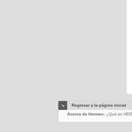
Regresar a la página inicial
Acerca de Hermes:
¿Qué es HE