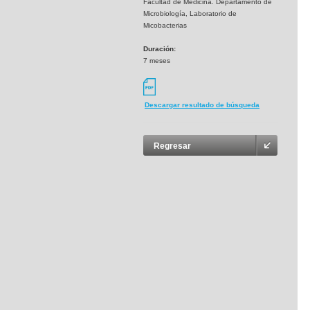
Facultad de Medicina. Departamento de
Microbiología, Laboratorio de
Micobacterias
Duración:
7 meses
Descargar resultado de búsqueda
Regresar