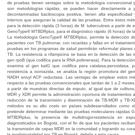
de pruebas tienen ventajas sobre la metodología convencional p
son metodologías rápidas, se pueden hacer directamente a p
decontaminadas baciloscopia positiva, tienen alta especificidad 
internos que aseguran la calidad de las pruebas. Entre éstos m
para la detección rápida (3 horas) de M. tuberculosis a partir de e
GenoType® MTBDRplus, para el diagnóstico rápido (6 horas) de la
La metodología GenoType® MTBDRplus, permite la detección de
pacientes con TB pulmonar, con recaídas y fallas en el tratamien
pruebas en los programas de salud permitirán reformular planes d
TB. La resistencia a rifampicina se basa en la detección de las
gen rpoB (que codifica para la RNA polimerasa). Para la detección 
examina el gen katG que codifica para catalasa-peroxidasa, p
resistencia a isoniazida, se analiza la región promotora del g
NADH enoyl ACP reductasa. Las ventajas de emplear estos mé
respecto a las pruebas convencionales que tardan de 1 a 2 meses, e
a partir de muestras directas de esputo, al igual que de cultivo
MDR y XDR permite la administración oportuna de tratamientos a
reducción de la transmisión y diseminación de TB-MDR y TB-XD
métodos es su alto costo en países subdesarrollados como el 
pretende determinar mediante las pruebas moleculares rápida
MTBDRplus, la presencia de multidrogorresistencia en esput
diagnosticados en Bogotá, con el fin de que los pacientes reciba
la transmisión de cepas MDR en la comunidad y logrando su curaci
la morbimortalidad por TB en Bogotá, debida a esta causa.