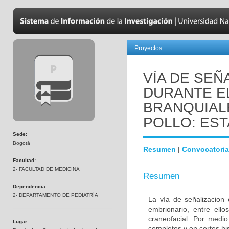
Proyectos
VÍA DE SEÑ
DURANTE E
BRANQUIAL
POLLO: EST
Sede:
Bogotá
Resumen
|
Convocatoria
Facultad:
2- FACULTAD DE MEDICINA
Resumen
Dependencia:
2- DEPARTAMENTO DE PEDIATRÍA
La vía de señalizacion 
embrionario, entre ello
craneofacial. Por medio
Lugar:
completos y en cortes hi