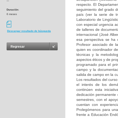
---
respecto. El Departamen
seguimiento del grado de
Duración:
país (ver la serie de t
6 meses
Laboratorio de Lingüíst
con especial urgencia aq
de talleres de document
Descargar resultado de búsqueda
internacional (José Alb
esa perspectiva se ha 
Profesor asociado de l
Regresar
quien es coordinador de
técnicas y la metodolog
aspectos éticos y de pro
programado para el prim
campo y la documentaci
salida de campo en la cu
Los resultados del curs
el interés de los dem
continúen esta iniciat
dedicación permanente d
semestres, con el apoy
cuentan con experienci
Prolegómenos para una po
frente a Educación End