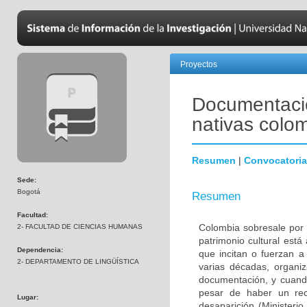
Proyectos
Documentació
nativas colo
Resumen
|
Convocatoria
Sede:
Bogotá
Resumen
Facultad:
Colombia sobresale por
2- FACULTAD DE CIENCIAS HUMANAS
patrimonio cultural está
Dependencia:
que incitan o fuerzan a
2- DEPARTAMENTO DE LINGÜÍSTICA
varias décadas, organiz
documentación, y cuando
pesar de haber un rec
Lugar:
desaparición (Ministeri