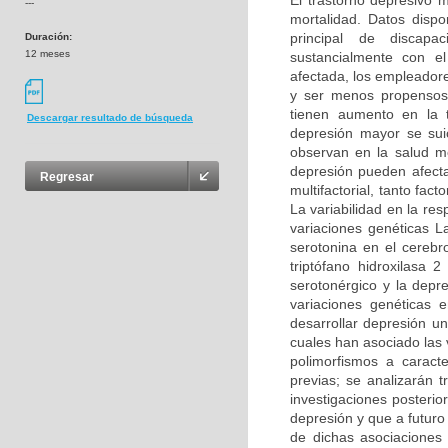
El trastorno depresivo 
---
mortalidad. Datos disp
principal de discapa
Duración:
12 meses
sustancialmente con el
afectada, los empleador
y ser menos propensos
tienen aumento en la 
Descargar resultado de búsqueda
depresión mayor se sui
observan en la salud m
depresión pueden afecta
Regresar
multifactorial, tanto fa
La variabilidad en la re
variaciones genéticas La
serotonina en el cerebr
triptófano hidroxilasa
serotonérgico y la depre
variaciones genéticas 
desarrollar depresión u
cuales han asociado las 
polimorfismos a caracte
previas; se analizarán 
investigaciones posterio
depresión y que a futuro
de dichas asociaciones 