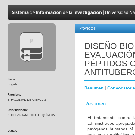
Proyectos
DISEÑO BIO
EVALUACIÓN
PÉPTIDOS C
ANTITUBER
Sede:
Bogotá
Resumen
|
Convocatoria
Facultad:
2- FACULTAD DE CIENCIAS
Resumen
Dependencia:
2- DEPARTAMENTO DE QUÍMICA
El tratamiento contra
administrados apropiada
patógenos humanos M. t
Lugar:
resistencia antibiótica