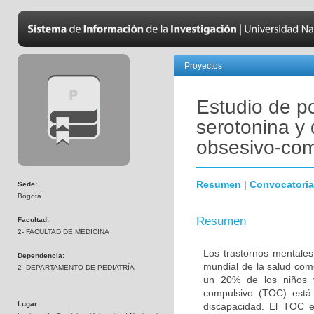
Proyectos
Estudio de p
serotonina y 
obsesivo-com
Resumen
|
Convocatoria
Sede:
Bogotá
Resumen
Facultad:
2- FACULTAD DE MEDICINA
Los trastornos mentales
Dependencia:
mundial de la salud com
2- DEPARTAMENTO DE PEDIATRÍA
un 20% de los niños y
compulsivo (TOC) está 
Lugar:
discapacidad. El TOC 