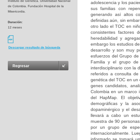
Instituto de Genética. Universidad Nacional
adolescencia y los pacie
de Colombia. Fundación Hospital de la
sus familias con reperc
Misericordia.
generando así altos co
definidas aún, sin embar
Duración:
otro lado el TOC en niñ
12 meses
consistentes factores d
heredabilidad y agregac
embargo los estudios de 
Descargar resultado de búsqueda
desarrollo y son muy p
esfuerzos del Grupo de 
Familia y el grupo de 
Regresar
interdisciplinario con la
referidos a consulta de 
genética del TOC en un c
genes candidatos, anal
Colombia en un marco ini
del HapMap. El objetiv
demográficas y la asoc
dopaminérgico y el desa
llevará a cabo un estu
muestra de 90 personas (
por un grupo de especi
internacionalmente. Lue
informado se tomará un