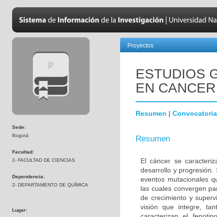
Proyectos
ESTUDIOS 
EN CANCER
Resumen
|
Convocatoria
Sede:
Bogotá
Resumen
Facultad:
El cáncer se caracteri
2- FACULTAD DE CIENCIAS
desarrollo y progresión.
Dependencia:
eventos mutacionales qu
2- DEPARTAMENTO DE QUÍMICA
las cuales convergen pa
de crecimiento y superv
visión que integre, ta
Lugar:
caracterizan el fenoti