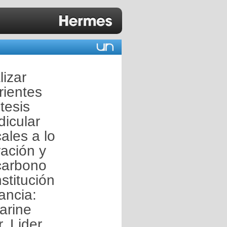
lizar
rientes
tesis
dicular
ales a lo
ración y
 carbono
stitución
ancia:
arine
. Lider