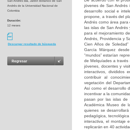
De acuerdo con el prob
San Andrés isla, Jardín Botánico de San
jóvenes de San Andrés i
Andrés de la Universidad Nacional de
desarrollo social e int
Colombia
propone, a través del pl
Duración:
Andrés como área para 
12 meses
las islas de San Andrés 
para el mejoramiento de
Andrés, Providencia y Sa
Cien Años de Soledad” 
Descargar resultado de búsqueda
García Márquez desde d
“mundos” estarían repres
de Melquíades a través d
Regresar
jóvenes, docentes y visi
interactivos, dividido
contribuir al conocimi
vegetación del Departam
Así como el desarrollo 
incentivar a la comunida
pasan por las islas de 
Académica Museo de la
quienes se desarrollará
pedagógica, tecnológica y
interactiva, el montaje 
replicarán en 40 activi