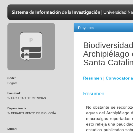
Proyectos
Biodiversida
Archipiélago
Santa Catali
Resumen
|
Convocatoria
Sede:
Bogotá
Resumen
Facultad:
2- FACULTAD DE CIENCIAS
No obstante se reconozc
Dependencia:
aguas del Archipiélago 
2- DEPARTAMENTO DE BIOLOGÍA
macroalgas reportadas e
esto refleja una paucida
Lugar:
estudios publicados sob