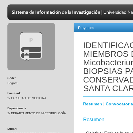
Proyectos
IDENTIFIC
MIEMBROS 
Micobacteriu
BIOPSIAS 
CONSERVAD
Sede:
Bogotá
SANTA CLA
Facultad:
2- FACULTAD DE MEDICINA
Resumen
|
Convocatoria
Dependencia:
2- DEPARTAMENTO DE MICROBIOLOGÍA
Resumen
Lugar: