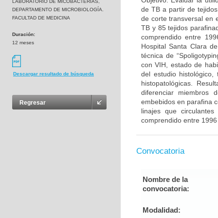
Objetivo: Evaluar la uti
LABORATORIO DE MICOBACTERIAS,
de TB a partir de tejido
DEPARTAMENTO DE MICROBIOLOGÍA.
de corte transversal en 
FACULTAD DE MEDICINA
TB y 85 tejidos parafina
Duración:
comprendido entre 1996
12 meses
Hospital Santa Clara de
técnica de “Spoligotypi
con VIH, estado de habit
del estudio histológico,
Descargar resultado de búsqueda
histopatológicas. Resu
diferenciar miembros 
embebidos en parafina co
Regresar
linajes que circulante
comprendido entre 1996 
Convocatoria
Nombre de la
convocatoria:
Modalidad: