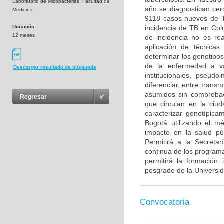
Laboratorio de Micobacterias, Facultad de
año se diagnostican cer
Medicina
9118 casos nuevos de TB
Duración:
incidencia de TB en Col
12 meses
de incidencia no es rea
aplicación de técnicas
determinar los genotipos
de la enfermedad a va
Descargar resultado de búsqueda
institucionales, pseudo
diferenciar entre trans
asumidos sin comprobac
Regresar
que circulan en la ciu
caracterizar genotípica
Bogotá utilizando el m
impacto en la salud púb
Permitirá a la Secreta
continua de los programa
permitirá la formación
posgrado de la Universi
Convocatoria