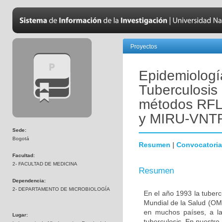
Proyectos
Epidemiologí
Tuberculosis 
métodos RF
y MIRU-VNTR
Sede:
Bogotá
Resumen
|
Convocatoria
Facultad:
2- FACULTAD DE MEDICINA
Resumen
Dependencia:
2- DEPARTAMENTO DE MICROBIOLOGÍA
En el año 1993 la tuber
Mundial de la Salud (OMS
en muchos países, a la
Lugar:
tuberculosis. En nuestro