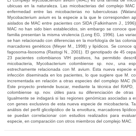
El complejo Mycobacterium avium (MAC) es una familia de micob
ubicuas en la naturaleza. Las micobacterias del complejo M
enfermedad entre las micobacterias no tuberculosas (Watana
Mycobacterium avium es la especie a la que le corresponden a
aislados de MAC entre pacientes con SIDA (Falkinhanm J., 1996).
MAC no han sido bien establecidos, sin embargo se conoce que 
familia presentan la misma virulencia (Long EG, 1996). Las varia
se han relacionado con diferencias en la morfología de las colonias
marcadores genéticos (Meyer M., 1998) y lipídicos. Se conoce q
fagosoma-lisosoma (Rastogi N., 2001). El genotipado de 45 cepa
23 pacientes colombianos VIH positivos, ha permitido descr
micobacteria, Mycobacterium colombiense sp. nov., una es
estrechamente relacionada con M. avium. Esta nueva especie
infección diseminada en los pacientes, lo que sugiere que M. co
incrementada en relación a otras especies del complejo MAC (Mu
Este proyecto pretende buscar, mediante la técnica del RAPD
colombiense sp. nov. útiles para su diferenciación de otra
Igualmente se indagará si las regiones genómicas asociadas a e
con genes exclusivos de esta nueva especie de micobacteria. T
análisis del perfil glicolipídico de la envoltura, marcadores lipídi
se puedan correlacionar con estudios realizados para evaluar
especie, en comparación con otros miembros del complejo MAC.