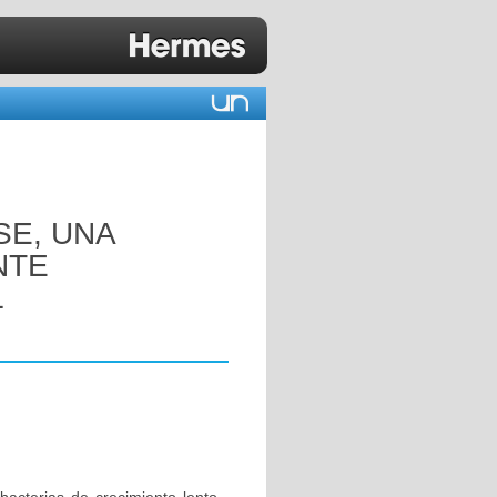
E, UNA
NTE
L