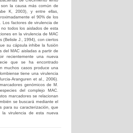
acterias de crecimiento lento
AC son la causa más común de
be K, 2003), y entre ellas,
proximadamente el 90% de los
 Los factores de virulencia de
no todos los aislados de esta
ciones en la virulencia de MAC
 (Belisle J., 1994), con ciertos
ue su cápsula inhibe la fusión
s del MAC aisladas a partir de
ibir recientemente una nueva
pecie que se ha encontrado
 en muchos casos produce una
lombiense tiene una virulencia
rcia-Aranguren et al., 2006).
, marcadores genómicos de M.
s especies del complejo MAC.
stos marcadores se relacionan
ambién se buscará mediante el
cos para su caracterización, que
 la virulencia de esta nueva