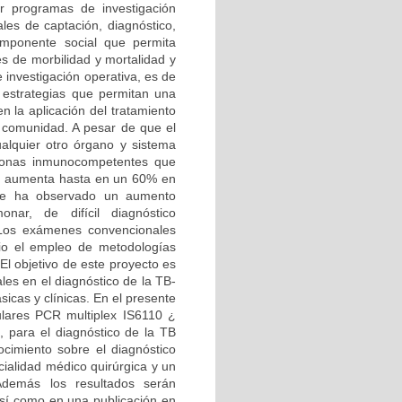
r programas de investigación
les de captación, diagnóstico,
omponente social que permita
es de morbilidad y mortalidad y
e investigación operativa, es de
r estrategias que permitan una
n la aplicación del tratamiento
a comunidad. A pesar de que el
ualquier otro órgano y sistema
sonas inmunocompetentes que
je aumenta hasta en un 60% en
 se ha observado un aumento
nar, de difícil diagnóstico
. Los exámenes convencionales
ario el empleo de metodologías
El objetivo de este proyecto es
les en el diagnóstico de la TB-
ásicas y clínicas. En el presente
ulares PCR multiplex IS6110 ¿
para el diagnóstico de la TB
nocimiento sobre el diagnóstico
cialidad médico quirúrgica y un
 Además los resultados serán
sí como en una publicación en