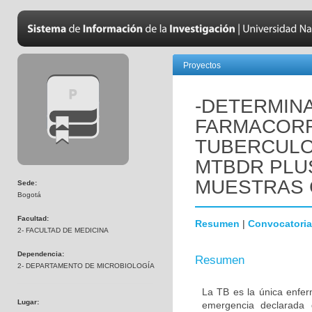
Proyectos
-DETERMIN
FARMACORR
TUBERCULO
MTBDR PLUS
MUESTRAS 
Sede:
Bogotá
Facultad:
Resumen
|
Convocatoria
2- FACULTAD DE MEDICINA
Dependencia:
Resumen
2- DEPARTAMENTO DE MICROBIOLOGÍA
La TB es la única enfe
Lugar:
emergencia declarada 