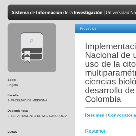
Proyectos
Implementaci
Nacional de 
uso de la cito
multiparamétr
ciencias biol
Sede:
Bogotá
desarrollo de
Facultad:
Colombia
2- FACULTAD DE MEDICINA
Dependencia:
Resumen
|
Convocatoria
2- DEPARTAMENTO DE MICROBIOLOGÍA
Resumen
Lugar: