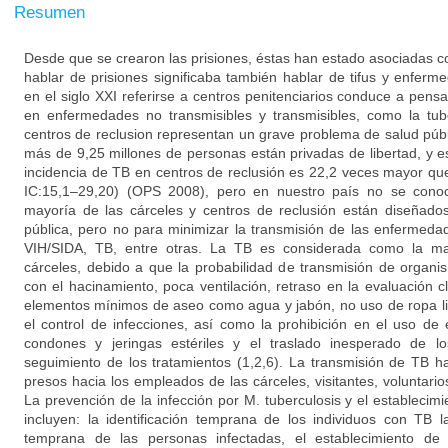
Resumen
Desde que se crearon las prisiones, éstas han estado asociadas c
hablar de prisiones significaba también hablar de tifus y enfer
en el siglo XXI referirse a centros penitenciarios conduce a pensa
en enfermedades no transmisibles y transmisibles, como la tube
centros de reclusion representan un grave problema de salud púb
más de 9,25 millones de personas están privadas de libertad, y
incidencia de TB en centros de reclusión es 22,2 veces mayor qu
IC:15,1–29,20) (OPS 2008), pero en nuestro país no se conoc
mayoría de las cárceles y centros de reclusión están diseñado
pública, pero no para minimizar la transmisión de las enfermedad
VIH/SIDA, TB, entre otras. La TB es considerada como la m
cárceles, debido a que la probabilidad de transmisión de organ
con el hacinamiento, poca ventilación, retraso en la evaluación c
elementos mínimos de aseo como agua y jabón, no uso de ropa limp
el control de infecciones, así como la prohibición en el uso d
condones y jeringas estériles y el traslado inesperado de los
seguimiento de los tratamientos (1,2,6). La transmisión de TB 
presos hacia los empleados de las cárceles, visitantes, voluntarios
La prevención de la infección por M. tuberculosis y el establecim
incluyen: la identificación temprana de los individuos con TB la
temprana de las personas infectadas, el establecimiento de 