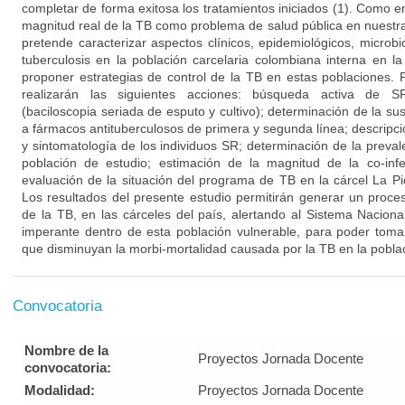
completar de forma exitosa los tratamientos iniciados (1). Como 
magnitud real de la TB como problema de salud pública en nuestra
pretende caracterizar aspectos clínicos, epidemiológicos, microb
tuberculosis en la población carcelaria colombiana interna en l
proponer estrategias de control de la TB en estas poblaciones. P
realizarán las siguientes acciones: búsqueda activa de SR;
(baciloscopia seriada de esputo y cultivo); determinación de la sus
a fármacos antituberculosos de primera y segunda línea; descripci
y sintomatología de los individuos SR; determinación de la prevale
población de estudio; estimación de la magnitud de la co-infe
evaluación de la situación del programa de TB en la cárcel La P
Los resultados del presente estudio permitirán generar un proce
de la TB, en las cárceles del país, alertando al Sistema Naciona
imperante dentro de esta población vulnerable, para poder toma
que disminuyan la morbi-mortalidad causada por la TB en la poblaci
Convocatoria
Nombre de la
Proyectos Jornada Docente
convocatoria:
Modalidad:
Proyectos Jornada Docente