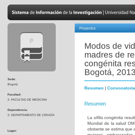
Proyectos
Modos de vida
madres de rec
congénita re
Bogotá, 201
Sede:
Bogotá
Resumen
|
Convocatoria
Facultad:
2- FACULTAD DE MEDICINA
Resumen
Dependencia:
2- DEPARTAMENTO DE CIRUGÍA
La sífilis congénita res
Mundial de la salud OMS
obstante se estima que a
Lugar:
mujeres embarazadas