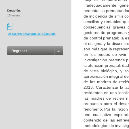
---
inadecuadamente, gener
neonatal, la prematuridad
Duración:
10 meses
de incidencia de sífilis 
sencillas y rentables qu
consecuencias graves de
gestores de programas y
Descargar resultado de búsqueda
de control prenatal; la 
el estigma y la discrimi
son más que la represen
Regresar
en los modos de vivir 
investigación pretende p
la atención prenatal, da
de vista biológico, y 
aproximación integral d
de las madres de recién
2013. Caracterizar la a
residentes en una locali
las madres de recién n
propuesta para el desarr
fenómeno. Por tal razón 
uno cualitativo explor
contenido de las entrev
metodologías de investig