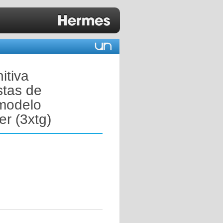
itiva
stas de
 modelo
r (3xtg)