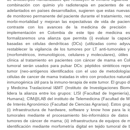
combinación con quimio y/o radioterapia en pacientes de est
adelantados en países desarrollados, sugieren que estas nuevas
de monitoreo permanente del paciente durante el tratamiento, r
morbi-mortalidad y mejoran las expectativas de vida de pacie
contraste con los avances de la medicina de precisión e
implementación en Colombia de este tipo de medicina es 
formalizaremos una alianza que permita (i) evaluar la capac
basadas en células dendríticas (DCs) (utilizadas como adyuv
restablecer la vigilancia de los tumores por LT anti-tumorales y 
(morfométricos, inmunológicos, celulares y moleculares), útile
clínica al tratamiento en pacientes con cáncer de mama en Co
tumoral serán usados para pulsar DCs: péptidos sintéticos repr
tumor (neo-antígenos identificados con el uso de metodología
células de cancer de mama tratadas in vitro con productos natural
inmunogénica útil para la inmuno-terapia de este tumor. El grupo 
y Medicina Traslacional I&MT (Instituto de Investigaciones Bio
lidera la alianza entre los grupos: LISI (Facultad de Ingeniería
Humana); CIM@LAB del instituto de Telemedicina (Facultad de M
de Interés Agronómico (Facultad de Ciencias Agrarias). Estos gru
(i) infraestructura de hardware, software y know how para la i
tumorales mediante el procesamiento bio-informático de datos
tumores de cáncer de mama; (ii) infraestructura de equipos de m
identificación mediante morfometría digital en tejido tumoral de 