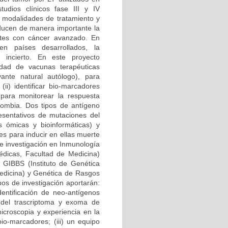
udios clínicos fase III y IV
 modalidades de tratamiento y
educen de manera importante la
ntes con cáncer avanzado. En
n países desarrollados, la
incierto. En este proyecto
idad de vacunas terapéuticas
ante natural autólogo), para
(ii) identificar bio-marcadores
s para monitorear la respuesta
lombia. Dos tipos de antígeno
esentativos de mutaciones del
s ómicas y bioinformáticas) y
es para inducir en ellas muerte
de investigación en Inmunología
médicas, Facultad de Medicina)
), GIBBS (Instituto de Genética
edicina) y Genética de Rasgos
pos de investigación aportarán:
dentificación de neo-antígenos
 del trascriptoma y exoma de
icroscopia y experiencia en la
bio-marcadores; (iii) un equipo