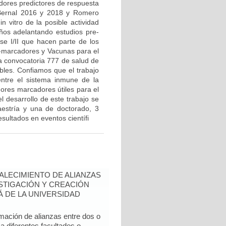
adores predictores de respuesta
 Bernal 2016 y 2018 y Romero
n vitro de la posible actividad
ños adelantando estudios pre-
ase I/II que hacen parte de los
o-marcadores y Vacunas para el
a convocatoria 777 de salud de
ibles. Confiamos que el trabajo
 entre el sistema inmune de la
dores marcadores útiles para el
 desarrollo de este trabajo se
estría y una de doctorado, 3
esultados en eventos científi
ALECIMIENTO DE ALIANZAS
ESTIGACIÓN Y CREACIÓN
Á DE LA UNIVERSIDAD
mación de alianzas entre dos o
a diferentes facultades o