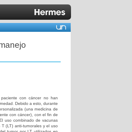
 manejo
 paciente con cáncer no han
rmedad. Debido a esto, durante
personalizada (una medicina de
ente con cáncer), con el fin de
]. El uso combinado de vacunas
s T (LT) anti-tumorales y el uso
del tumor por LT utilizados en