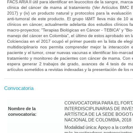
FACS ARIA II útil para identificar en leucocitos de la sangre, marc
clínica del cáncer de mama al tratamiento (Ver Artículos BMC
2017) y (iv) un producto natural y protocolos para la evaluación i
anti-tumoral de este producto. El grupo I&MT lleva más de 10 a
clínicos en cáncer; actualmente adelanta dos estudios clínicos f
macro-proyectos: "Terapias Biológicas en Cáncer - TEBICA" y "Bi
manejo del cáncer en Colombia", el último de estos aprobado en l
Colciencias en el 2017 ocupó el primer puesto en la lista de eleg
multidisciplinario nos permita comprender mejor la interacción
paciente y el tumor, crear nuevas vacunas e identificar bio-marca
tratamiento y monitoreo de pacientes con cáncer de mama. Con el
espera generar 2 trabajos de grado, avances de 4 tesis de ma
artículos sometidos a revistas indexadas y la presentación de los r
Convocatoria
CONVOCATORIA PARA EL FORT
Nombre de la
INTERDISCIPLINARIAS DE INV
convocatoria:
ARTÍSTICA DE LA SEDE BOGOT
NACIONAL DE COLOMBIA, 2018
Modalidad única: Apoyo a la confor
más investigadores pertenecientes 