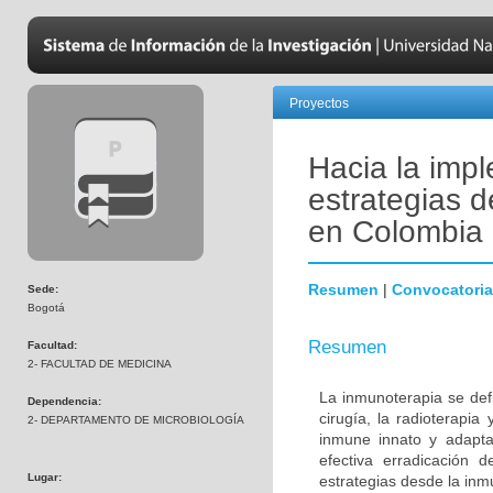
Proyectos
Hacia la impl
estrategias 
en Colombia
Resumen
|
Convocatoria
Sede:
Bogotá
Resumen
Facultad:
2- FACULTAD DE MEDICINA
La inmunoterapia se defi
Dependencia:
cirugía, la radioterapia
2- DEPARTAMENTO DE MICROBIOLOGÍA
inmune innato y adapta
efectiva erradicación d
Lugar:
estrategias desde la inmu