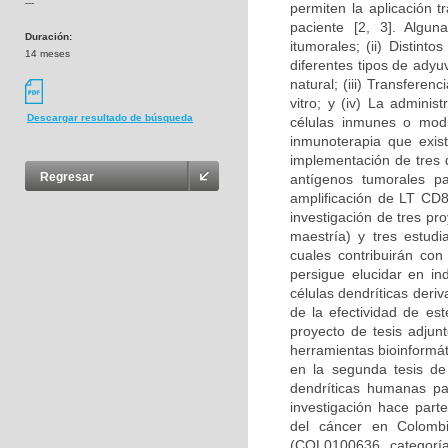
---
permiten la aplicación t
paciente [2, 3]. Algun
Duración:
itumorales; (ii) Distin
14 meses
diferentes tipos de adyu
natural; (iii) Transfere
vitro; y (iv) La admini
Descargar resultado de búsqueda
células inmunes o modul
inmunoterapia que exist
implementación de tres d
Regresar
antígenos tumorales pa
amplificación de LT CD8
investigación de tres p
maestría) y tres estudi
cuales contribuirán con
persigue elucidar en i
células dendríticas deri
de la efectividad de es
proyecto de tesis adjun
herramientas bioinformát
en la segunda tesis de
dendríticas humanas pa
investigación hace part
del cáncer en Colombi
(COL0100636, categoría