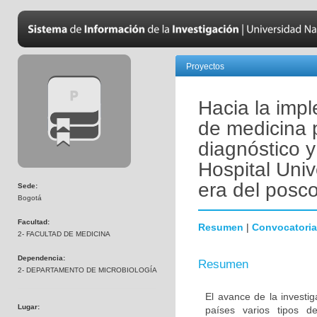
Proyectos
Hacia la imp
de medicina 
diagnóstico y
Hospital Univ
era del posco
Sede:
Bogotá
Facultad:
Resumen
|
Convocatoria
2- FACULTAD DE MEDICINA
Dependencia:
Resumen
2- DEPARTAMENTO DE MICROBIOLOGÍA
El avance de la investi
Lugar:
países varios tipos d