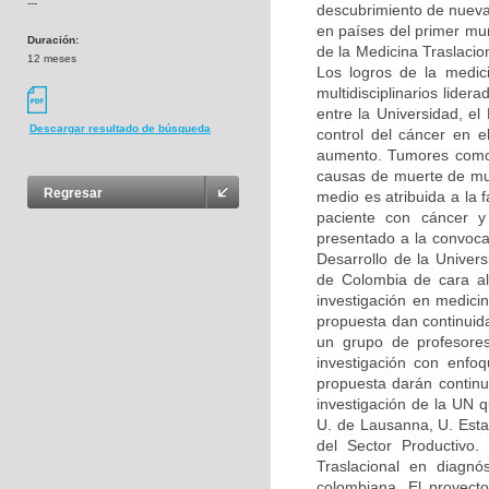
---
descubrimiento de nueva
en países del primer mu
Duración:
de la Medicina Traslacion
12 meses
Los logros de la medic
multidisciplinarios lide
entre la Universidad, e
Descargar resultado de búsqueda
control del cáncer en 
aumento. Tumores como e
causas de muerte de muj
Regresar
medio es atribuida a la 
paciente con cáncer y 
presentado a la convoc
Desarrollo de la Univer
de Colombia de cara al 
investigación en medic
propuesta dan continuid
un grupo de profesore
investigación con enfoq
propuesta darán continui
investigación de la UN 
U. de Lausanna, U. Esta
del Sector Productivo.
Traslacional en diagnó
colombiana. El proyecto