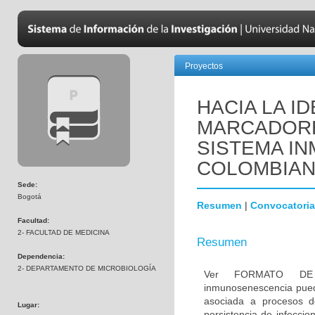
Proyectos
HACIA LA I
MARCADORE
SISTEMA IN
COLOMBIA
Sede:
Bogotá
Resumen
|
Convocatoria
Facultad:
2- FACULTAD DE MEDICINA
Resumen
Dependencia:
2- DEPARTAMENTO DE MICROBIOLOGÍA
Ver FORMATO DE
inmunosenescencia pued
asociada a procesos de
Lugar:
persistencia de infeccio