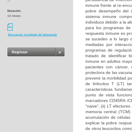
---
inmune frente al re-encu
pobre desempeño del 
Duración:
14 meses
sistema inmune compro
individuos debido a la a
para los programas de 
respuesta inmune es pro
Descargar resultado de búsqueda
se suceden a lo largo d
mediadas por interacc
programas de regulació
Regresar
tratado de identificar
inmune en adultos mayo
pacientes con cáncer, 
protectora de las vacun
prevenir la morbilidad p
de linfocitos T (LT) 
características fundam
punto de vista funciona
marcadores CD45RA /CD4
“naive”; (ii) LT efectore
memoria central (TCM) 
acumulación de células
explicar la pobre respu
de otros leucocitos co