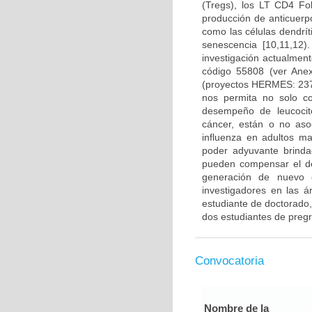
(Tregs), los LT CD4 Fo
producción de anticuerp
como las células dendrí
senescencia [10,11,12
investigación actualmen
código 55808 (ver Ane
(proyectos HERMES: 237
nos permita no solo co
desempeño de leucocito
cáncer, están o no aso
influenza en adultos m
poder adyuvante brinda
pueden compensar el d
generación de nuevo c
investigadores en las á
estudiante de doctorado,
dos estudiantes de preg
Convocatoria
Nombre de la