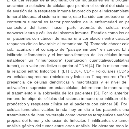
El cáncer resulta de la acumulación de mutaciones en la progeni
crecimiento selectivo de células que pierden el control del ciclo
de evasión de la respuesta inmune favorecido por el microambient
tumoral bloquea el sistema inmune, esto ha sido comprobado en 
contextura tumoral es factor pronóstico de la enfermedad en pa
contextura del tumor hacen parte además de células neopl
neovasculatura y células del sistema inmune. Estudios como los d
en pacientes con cáncer de mama una correlación entre caracterís
respuesta clínica favorable al tratamiento [3]. Tomando cáncer co
col., acuñaron el concepto de “paisaje inmune” en cáncer. El a
infiltrado inflamatorio y el inmouno-fenotipo de las células inm
establecer un “inmunoscore” (puntuación cuantitativa/cualitati
tumor), con valor predictivo superior al TNM [4]. De la misma ma
la relación entre: linfocitos T (LT) CD8+, CD4+ Foliculares (CD
vs. células supresoras (mieloides y linfocitos T supresores (Fox
presencia de células dendríticas y macrófagos y el nivel d
activación o supresión en estas células, determinan de manera im
al tratamiento y la sobrevida de los pacientes [5]. Por lo anterior 
inmuno-fenotipo de células del sistema inmune que infiltran el t
pronóstico y respuesta clínica en el paciente con cáncer [4]. Por o
células tumorales viables brinda hoy en día a los pacientes un
tratamientos de inmuno-terapia como vacunas terapéuticas autólog
propios del tumor y clonación de linfocitos T infiltrantes de tumo
análisis génico del tumor entre otros análisis. No obstante todo lo