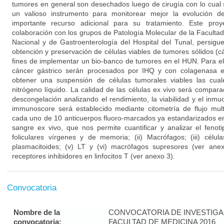
tumores en general son desechados luego de cirugía con lo cual s
un valioso instrumento para monitorear mejor la evolución 
importante recurso adicional para su tratamiento. Este pro
colaboración con los grupos de Patología Molecular de la Faculta
Nacional y de Gastroenterología del Hospital del Tunal, persigu
obtención y preservación de células viables de tumores sólidos (c
fines de implementar un bio-banco de tumores en el HUN. Para e
cáncer gástrico serán procesados por IHQ y con colagenasa en
obtener una suspensión de células tumorales viables las cual
nitrógeno líquido. La calidad de las células ex vivo será compar
descongelación analizando el rendimiento, la viabilidad y el inmuos
immunoscore será establecido mediante citometría de flujo mul
cada uno de 10 anticuerpos fluoro-marcados ya estandarizados en
sangre ex vivo, que nos permite cuantificar y analizar el feno
foliculares vírgenes y de memoria; (ii) Macrófagos; (iii) célula
plasmacitoides; (v) LT y (vi) macrófagos supresores (ver ane
receptores inhibidores en linfocitos T (ver anexo 3).
Convocatoria
Nombre de la
CONVOCATORIA DE INVESTIGA
convocatoria:
FACULTAD DE MEDICINA 2016