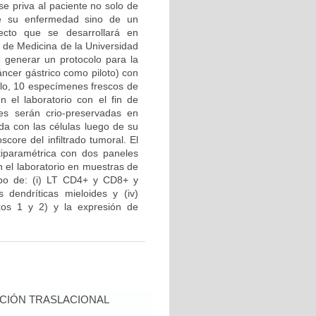
e priva al paciente no solo de
de su enfermedad sino de un
yecto que se desarrollará en
d de Medicina de la Universidad
e generar un protocolo para la
áncer gástrico como piloto) con
llo, 10 especímenes frescos de
 el laboratorio con el fin de
es serán crio-preservadas en
ada con las células luego de su
core del infiltrado tumoral. El
tiparamétrica con dos paneles
 el laboratorio en muestras de
tipo de: (i) LT CD4+ y CD8+ y
s dendríticas mieloides y (iv)
xos 1 y 2) y la expresión de
CIÓN TRASLACIONAL