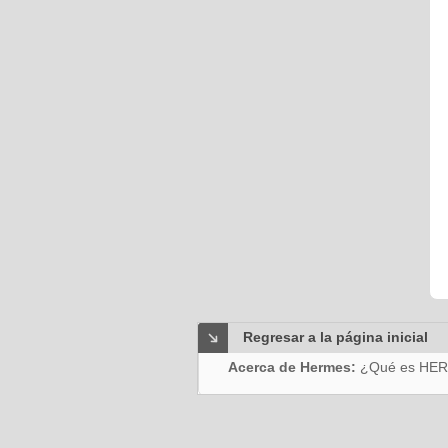
Regresar a la página inicial
Acerca de Hermes:
¿Qué es HE