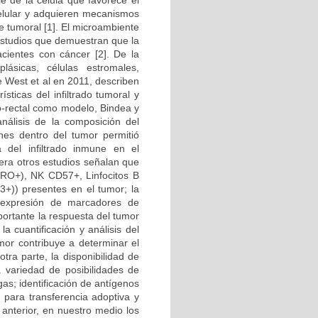
e de la célula que favorece el
 celular y adquieren mecanismos
e tumoral [1]. El microambiente
estudios que demuestran que la
cientes con cáncer [2]. De la
ásicas, células estromales,
e West et al en 2011, describen
ticas del infiltrado tumoral y
lo-rectal como modelo, Bindea y
nálisis de la composición del
unes dentro del tumor permitió
va del infiltrado inmune en el
nera otros estudios señalan que
45RO+), NK CD57+, Linfocitos B
P3+)) presentes en el tumor; la
e expresión de marcadores de
portante la respuesta del tumor
la cuantificación y análisis del
umor contribuye a determinar el
tra parte, la disponibilidad de
a variedad de posibilidades de
as; identificación de antígenos
r para transferencia adoptiva y
 anterior, en nuestro medio los