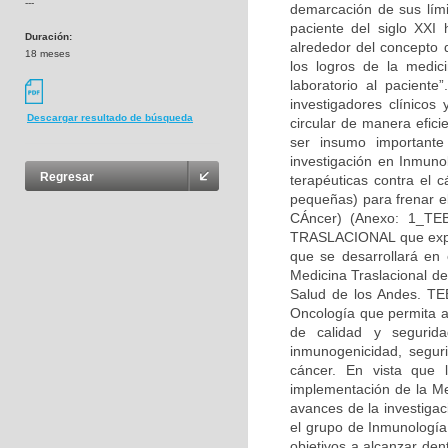
---
demarcación de sus lími
paciente del siglo XXI 
Duración:
alrededor del concepto d
18 meses
los logros de la medic
laboratorio al paciente
investigadores clínicos
Descargar resultado de búsqueda
circular de manera efic
ser insumo importante
investigación en Inmuno
Regresar
terapéuticas contra el 
pequeñas) para frenar el
CÁncer) (Anexo: 1_T
TRASLACIONAL que explo
que se desarrollará en
Medicina Traslacional d
Salud de los Andes. TE
Oncología que permita ad
de calidad y segurid
inmunogenicidad, seguri
cáncer. En vista que 
implementación de la Me
avances de la investigac
el grupo de Inmunología
objetivos a alcanzar den