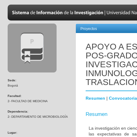
Proyectos
APOYO A ES
POS-GRADO
INVESTIGAC
INMUNOLOGÍ
TRASLACIO
Sede:
Bogotá
Facultad:
Resumen
|
Convocatoria
2- FACULTAD DE MEDICINA
Dependencia:
Resumen
2- DEPARTAMENTO DE MICROBIOLOGÍA
La investigación en cienc
Lugar:
las expectativas de s