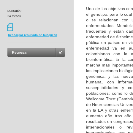
---
Uno de los objetivos cen
Duración:
el genotipo, para lo cu
24 meses
o se relacionan con u
enfermedades Mendeli
frecuentes y están da
Descargar resultado de búsqueda
enfermedad de Alzheimer
pública en países en ví
enfermedad va en aum
Regresar
colombianos con la 
bioinformática. En la c
marcha mas importantes
las implicaciones biológ
genómica, y las nuevas
humana, con informa
susceptibilidades y 
poblaciones; como lo d
Wellcome Trust (Cambri
de Neurociencias Univer
en la EA y otras enfer
aumento año tras año 
resultados en congresos 
internacionales o rev
internacionales, que p